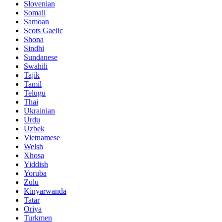
Slovenian
Somali
Samoan
Scots Gaelic
Shona
Sindhi
Sundanese
Swahili
Tajik
Tamil
Telugu
Thai
Ukrainian
Urdu
Uzbek
Vietnamese
Welsh
Xhosa
Yiddish
Yoruba
Zulu
Kinyarwanda
Tatar
Oriya
Turkmen