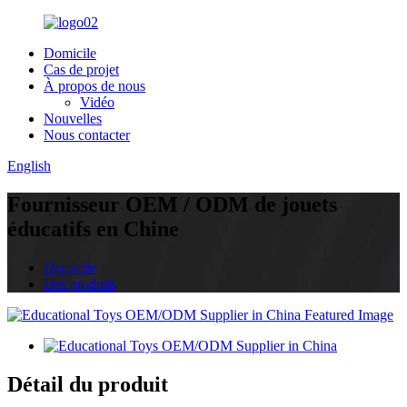
Domicile
Cas de projet
À propos de nous
Vidéo
Nouvelles
Nous contacter
English
Fournisseur OEM / ODM de jouets
éducatifs en Chine
Domicile
Des produits
Détail du produit