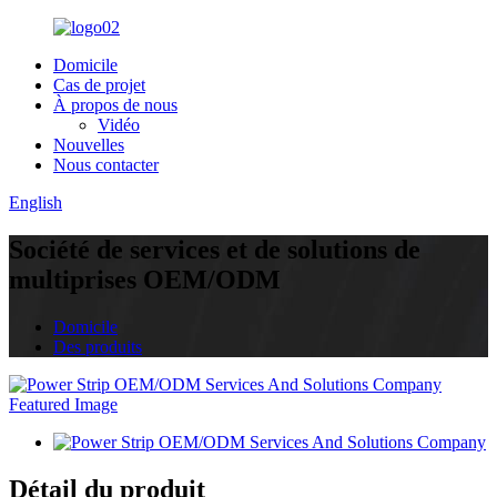
Domicile
Cas de projet
À propos de nous
Vidéo
Nouvelles
Nous contacter
English
Société de services et de solutions de
multiprises OEM/ODM
Domicile
Des produits
Détail du produit