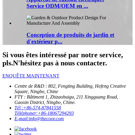
Service ODM/OEM en ...
Conception de produits de jardin et
d'extérieur p...
Si vous êtes intéressé par notre service,
pls.N'hésitez pas à nous contacter.
ENQUÊTE MAINTENANT
Centre de R&D : 802, Fengting Building, Hefeng Creative
Square, Ningbo, Chine
FTY : Bâtiment 1, Zhizaohuigu, 211 Xingguang Road,
Gaoxin District, Ningbo, Chine.
Tél :
+86-574-87841558
Téléphoner:
+86-18067294293
E-mail:
info@thecoor.com